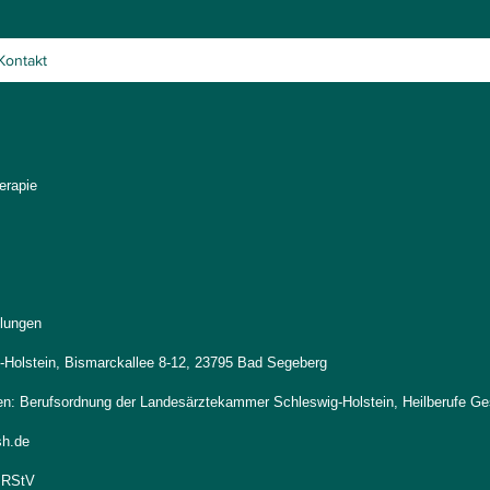
Kontakt
erapie
elungen
Holstein, Bismarckallee 8-12, 23795 Bad Segeberg
gen: Berufsordnung der Landesärztekammer Schleswig-Holstein, Heilberufe Ge
sh.de
2 RStV