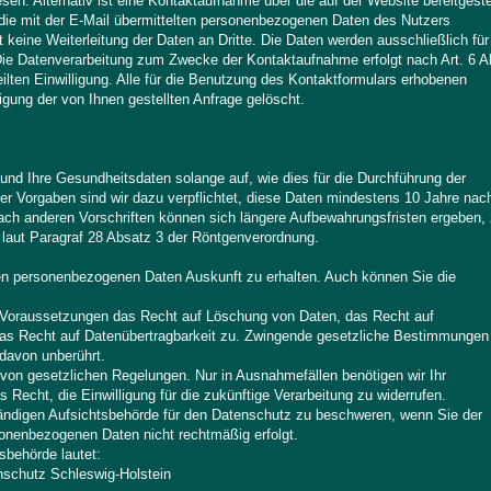
en. Alternativ ist eine Kontaktaufnahme über die auf der Website bereitgeste
die mit der E-Mail übermittelten personenbezogenen Daten des Nutzers
keine Weiterleitung der Daten an Dritte. Die Daten werden ausschließlich für
ie Datenverarbeitung zum Zwecke der Kontaktaufnahme erfolgt nach Art. 6 A
rteilten Einwilligung. Alle für die Benutzung des Kontaktformulars erhobenen
ung der von Ihnen gestellten Anfrage gelöscht.
nd Ihre Gesundheitsdaten solange auf, wie dies für die Durchführung der
cher Vorgaben sind wir dazu verpflichtet, diese Daten mindestens 10 Jahre nac
ch anderen Vorschriften können sich längere Aufbewahrungsfristen ergeben,
 laut Paragraf 28 Absatz 3 der Röntgenverordnung.
den personenbezogenen Daten Auskunft zu erhalten. Auch können Sie die
n Voraussetzungen das Recht auf Löschung von Daten, das Recht auf
as Recht auf Datenübertragbarkeit zu. Zwingende gesetzliche Bestimmungen
davon unberührt.
s von gesetzlichen Regelungen. Nur in Ausnahmefällen benötigen wir Ihr
 Recht, die Einwilligung für die zukünftige Verarbeitung zu widerrufen.
tändigen Aufsichtsbehörde für den Datenschutz zu beschweren, wenn Sie der
rsonenbezogenen Daten nicht rechtmäßig erfolgt.
sbehörde lautet:
schutz Schleswig-Holstein