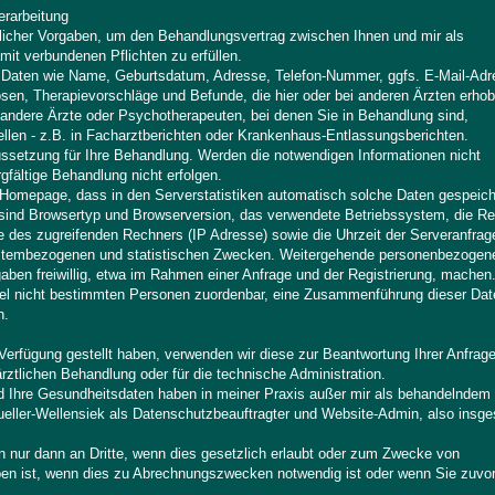
erarbeitung
zlicher Vorgaben, um den Behandlungsvertrag zwischen Ihnen und mir als
mit verbundenen Pflichten zu erfüllen.
n Daten wie Name, Geburtsdatum, Adresse, Telefon-Nummer, ggfs. E-Mail-Adr
sen, Therapievorschläge und Befunde, die hier oder bei anderen Ärzten erho
ndere Ärzte oder Psychotherapeuten, bei denen Sie in Behandlung sind,
llen - z.B. in Facharztberichten oder Krankenhaus-Entlassungsberichten.
ssetzung für Ihre Behandlung. Werden die notwendigen Informationen nicht
gfältige Behandlung nicht erfolgen.
-Homepage, dass in den Serverstatistiken automatisch solche Daten gespeich
s sind Browsertyp und Browserversion, das verwendete Betriebssystem, die Re
 des zugreifenden Rechners (IP Adresse) sowie die Uhrzeit der Serveranfrag
 systembezogenen und statistischen Zwecken. Weitergehende personenbezogen
aben freiwillig, etwa im Rahmen einer Anfrage und der Registrierung, machen
gel nicht bestimmten Personen zuordenbar, eine Zusammenführung dieser Dat
n.
rfügung gestellt haben, verwenden wir diese zur Beantwortung Ihrer Anfrage
ärztlichen Behandlung oder für die technische Administration.
d Ihre Gesundheitsdaten haben in meiner Praxis außer mir als behandelndem
ueller-Wellensiek als Datenschutzbeauftragter und Website-Admin, also insg
 nur dann an Dritte, wenn dies gesetzlich erlaubt oder zum Zwecke von
ben ist, wenn dies zu Abrechnungszwecken notwendig ist oder wenn Sie zuvo