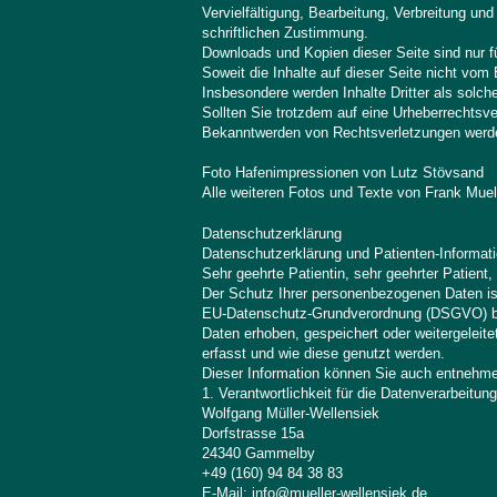
Vervielfältigung, Bearbeitung, Verbreitung un
schriftlichen Zustimmung.
Downloads und Kopien dieser Seite sind nur f
Soweit die Inhalte auf dieser Seite nicht vom 
Insbesondere werden Inhalte Dritter als solc
Sollten Sie trotzdem auf eine Urheberrechtsv
Bekanntwerden von Rechtsverletzungen werden
Foto Hafenimpressionen von Lutz Stövsand
Alle weiteren Fotos und Texte von Frank Muel
Datenschutzerklärung
Datenschutzerklärung und Patienten-Informati
Sehr geehrte Patientin, sehr geehrter Patient,
Der Schutz Ihrer personenbezogenen Daten is
EU-Datenschutz-Grundverordnung (DSGVO) bin 
Daten erhoben, gespeichert oder weitergelei
erfasst und wie diese genutzt werden.
Dieser Information können Sie auch entnehme
1. Verantwortlichkeit für die Datenverarbeitung
Wolfgang Müller-Wellensiek
Dorfstrasse 15a
24340 Gammelby
+49 (160) 94 84 38 83
E-Mail: info@
mueller-wellensiek.de